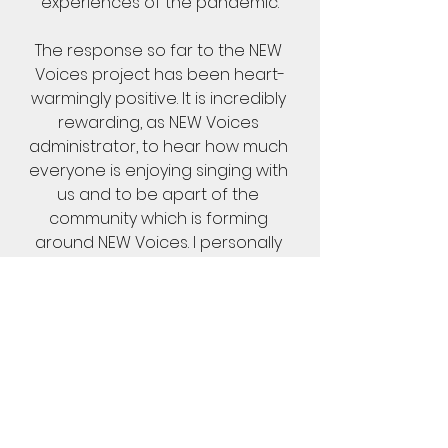
experiences of the pandemic.
The response so far to the NEW 
Voices project has been heart-
warmingly positive. It is incredibly 
rewarding, as NEW Voices 
administrator, to hear how much 
everyone is enjoying singing with 
us and to be apart of the 
community which is forming 
around NEW Voices. I personally 
have loved being able to use the 
Welsh language so often within 
rehearsals and in communication 
with members, and to hear it being 
spoken so much within the choir. 
Ensuring that we at NEW Voices 
reflect the bilingual nature of 
Wales is something we are 