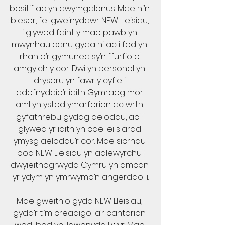
bositif ac yn dwymgalonus. Mae hi’n 
bleser, fel gweinyddwr NEW Lleisiau, 
i glywed faint y mae pawb yn 
mwynhau canu gyda ni ac i fod yn 
rhan o’r gymuned sy’n ffurfio o 
amgylch y cor. Dwi yn bersonol yn 
drysoru yn fawr y cyfle i 
ddefnyddio’r iaith Gymraeg mor 
aml yn ystod ymarferion ac wrth 
gyfathrebu gydag aelodau, ac i 
glywed yr iaith yn cael ei siarad 
ymysg aelodau’r cor. Mae sicrhau 
bod NEW Lleisiau yn adlewyrchu 
dwyieithogrwydd Cymru yn amcan 
yr ydym yn ymrwymo’n angerddol i.
Mae gweithio gyda NEW Lleisiau, 
gyda’r tîm creadigol a’r cantorion 