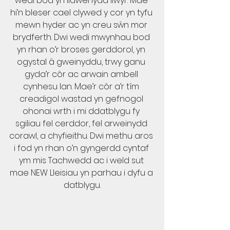
wedi bod yn llawenydd llwyr. Mae 
hi’n bleser cael clywed y cor yn tyfu 
mewn hyder ac yn creu sŵn mor 
brydferth. Dwi wedi mwynhau bod 
yn rhan o’r broses gerddorol, yn 
ogystal â gweinyddu, trwy ganu 
gyda’r côr ac arwain ambell 
cynhesu lan. Mae’r côr a’r tîm 
creadigol wastad yn gefnogol 
ohonai wrth i mi ddatblygu fy 
sgiliau fel cerddor, fel arweinydd 
corawl, a chyfieithu. Dwi methu aros 
i fod yn rhan o’n gyngerdd cyntaf 
ym mis Tachwedd ac i weld sut 
mae NEW Lleisiau yn parhau i dyfu a 
datblygu.