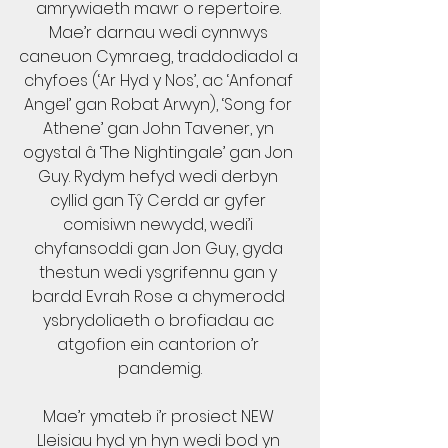
amrywiaeth mawr o repertoire. 
Mae’r darnau wedi cynnwys 
caneuon Cymraeg, traddodiadol a 
chyfoes (‘Ar Hyd y Nos’, ac ‘Anfonaf 
Angel’ gan Robat Arwyn), ‘Song for 
Athene’ gan John Tavener, yn 
ogystal â ‘The Nightingale’ gan Jon 
Guy. Rydym hefyd wedi derbyn 
cyllid gan Tŷ Cerdd ar gyfer 
comisiwn newydd, wedi’i 
chyfansoddi gan Jon Guy, gyda 
thestun wedi ysgrifennu gan y 
bardd Evrah Rose a chymerodd 
ysbrydoliaeth o brofiadau ac 
atgofion ein cantorion o’r 
pandemig.
Mae’r ymateb i’r prosiect NEW 
Lleisiau hyd yn hyn wedi bod yn 