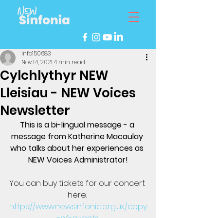
info150683
Nov 14, 2021
4 min read
Cylchlythyr NEW
Lleisiau - NEW Voices
Newsletter
This is a bi-lingual message - a 
message from Katherine Macaulay 
who talks about her experiences as 
NEW Voices Administrator!
You can buy tickets for our concert 
here: 
https://www.newsinfonia.org.uk/copy