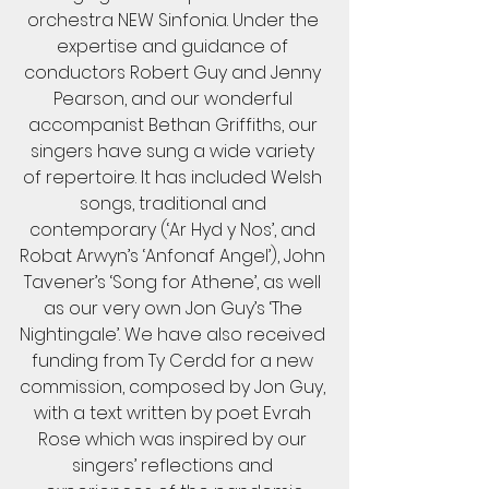
orchestra NEW Sinfonia. Under the 
expertise and guidance of 
conductors Robert Guy and Jenny 
Pearson, and our wonderful 
accompanist Bethan Griffiths, our 
singers have sung a wide variety 
of repertoire. It has included Welsh 
songs, traditional and 
contemporary (‘Ar Hyd y Nos’, and 
Robat Arwyn’s ‘Anfonaf Angel’), John 
Tavener’s ‘Song for Athene’, as well 
as our very own Jon Guy’s ‘The 
Nightingale’. We have also received 
funding from Ty Cerdd for a new 
commission, composed by Jon Guy, 
with a text written by poet Evrah 
Rose which was inspired by our 
singers’ reflections and 