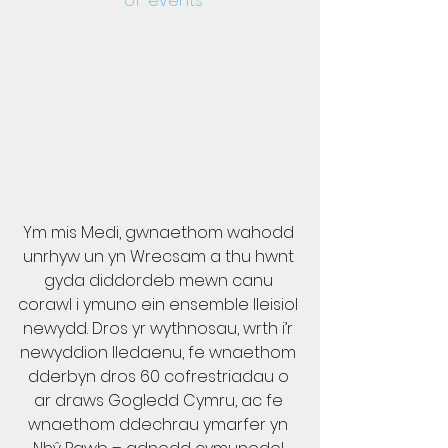
-of-events
Ym mis Medi, gwnaethom wahodd 
unrhyw un yn Wrecsam a thu hwnt 
gyda diddordeb mewn canu 
corawl i ymuno ein ensemble lleisiol 
newydd. Dros yr wythnosau, wrth i’r 
newyddion lledaenu, fe wnaethom 
dderbyn dros 60 cofrestriadau o 
ar draws Gogledd Cymru, ac fe 
wnaethom ddechrau ymarfer yn 