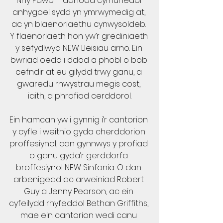
Nhŷ Pawb – adnodd cymunedol 
anhygoel sydd yn ymrwymedig at, 
ac yn blaenoriaethu cynwysoldeb. 
Y flaenoriaeth hon yw’r grediniaeth 
y sefydlwyd NEW Lleisiau arno. Ein 
bwriad oedd i ddod a phobl o bob 
cefndir at eu gilydd trwy ganu, a 
gwaredu rhwystrau megis cost, 
iaith, a phrofiad cerddorol.
Ein hamcan yw i gynnig i’r cantorion 
y cyfle i weithio gyda cherddorion 
proffesiynol, can gynnwys y profiad 
o ganu gyda’r gerddorfa 
broffesiynol NEW Sinfonia. O dan 
arbenigedd ac arweiniad Robert 
Guy a Jenny Pearson, ac ein 
cyfeilydd rhyfeddol Bethan Griffiths, 
mae ein cantorion wedi canu 