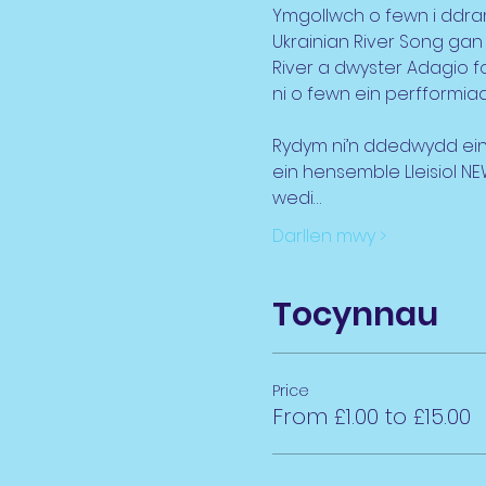
Ymgollwch o fewn i ddram
Ukrainian River Song ga
River a dwyster Adagio 
ni o fewn ein perfformia
Rydym ni’n ddedwydd ein
ein hensemble Lleisiol N
wedi…
Darllen mwy >
Tocynnau
Price
From £1.00 to £15.00