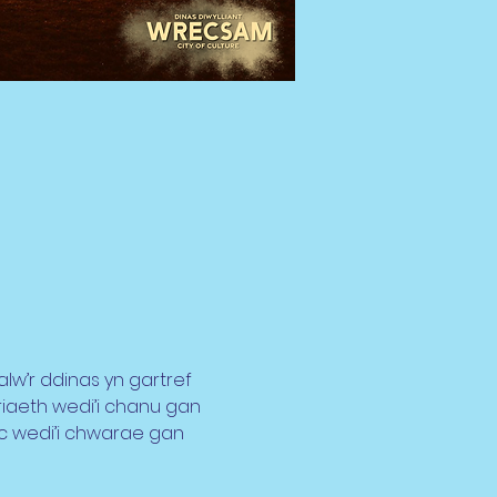
lw’r ddinas yn gartref 
riaeth wedi’i chanu gan 
 ac wedi’i chwarae gan 