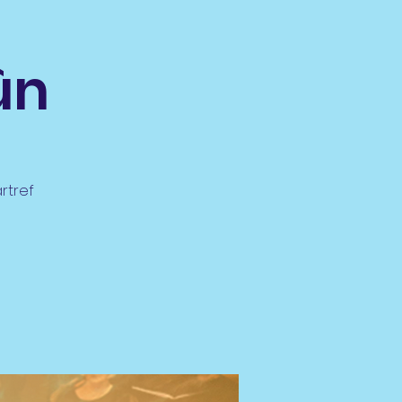
ûn
rtref