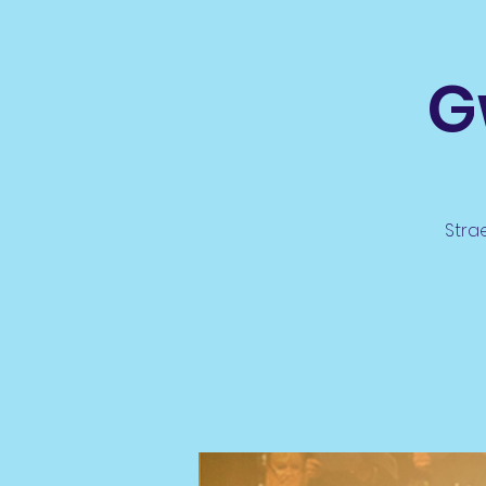
G
Stra