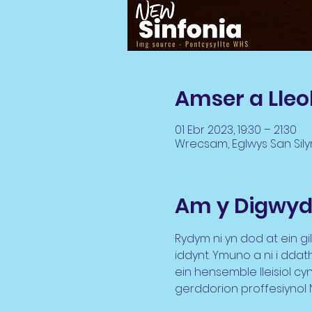
Amser a Lleo
01 Ebr 2023, 19:30 – 21:30
Wrecsam, Eglwys San Sily
Am y Digwyd
Rydym ni yn dod at ein g
iddynt. Ymuno a ni i dda
ein hensemble lleisiol cy
gerddorion proffesiynol 