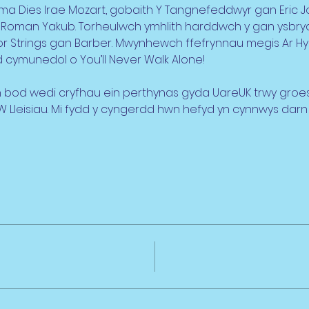
a Dies Irae Mozart, gobaith Y Tangnefeddwyr gan Eric J
n Roman Yakub. Torheulwch ymhlith harddwch y gan ysbry
for Strings gan Barber. Mwynhewch ffefrynnau megis Ar H
d cymunedol o You’ll Never Walk Alone!
 bod wedi cryfhau ein perthynas gyda UareUK trwy groes
EW Lleisiau. Mi fydd y cyngerdd hwn hefyd yn cynnwys da