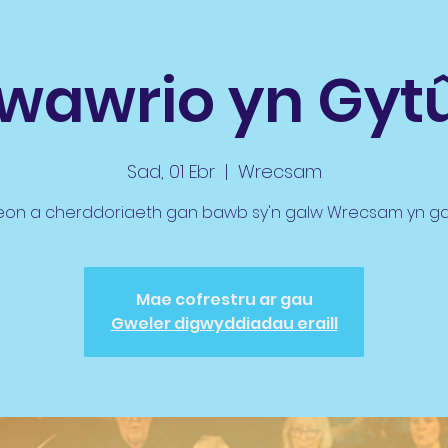
wawrio yn Gyt
Sad, 01 Ebr
  |  
Wrecsam
eon a cherddoriaeth gan bawb sy'n galw Wrecsam yn ga
Mae cofrestru ar gau
Gweler digwyddiadau eraill