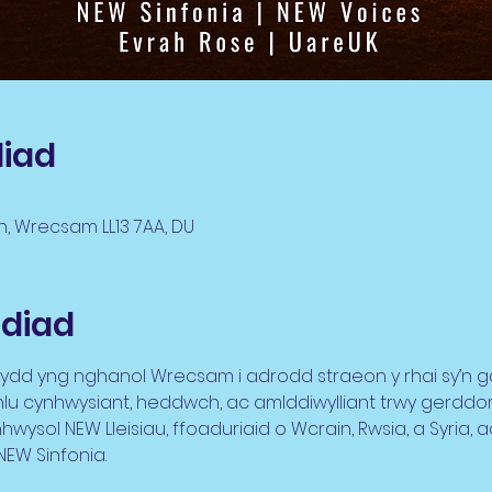
liad
n, Wrecsam LL13 7AA, DU
diad
ilydd yng nghanol Wrecsam i adrodd straeon y rhai sy’n ga
thlu cynhwysiant, heddwch, ac amlddiwylliant trwy gerddo
nhwysol NEW Lleisiau, ffoaduriaid o Wcrain, Rwsia, a Syria,
NEW Sinfonia.