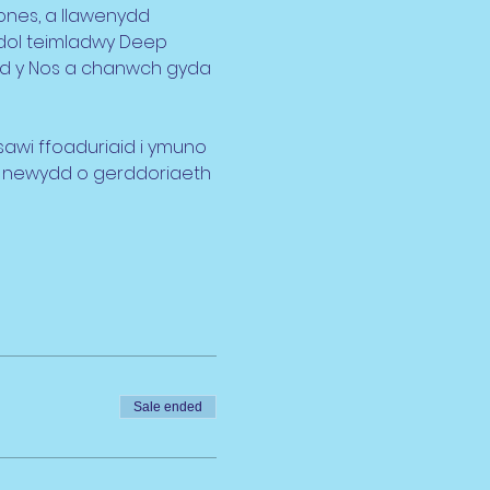
ones, a llawenydd 
dol teimladwy Deep 
yd y Nos a chanwch gyda 
awi ffoaduriaid i ymuno 
rn newydd o gerddoriaeth 
Sale ended