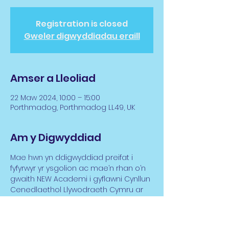
Registration is closed
Gweler digwyddiadau eraill
Amser a Lleoliad
22 Maw 2024, 10:00 – 15:00
Porthmadog, Porthmadog LL49, UK
Am y Digwyddiad
Mae hwn yn ddigwyddiad preifat i 
fyfyrwyr yr ysgolion ac mae’n rhan o’n 
gwaith NEW Academi i gyflawni Cynllun 
Cenedlaethol Llywodraeth Cymru ar 
gyfer Addysg Cerddoriaeth. Os 
hoffech chi neu eich sefydliad siarad 
â ni am gyflwyno gweithdy ar gyfer 