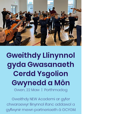
Gweithdy Llinynnol
gyda Gwasanaeth
Cerdd Ysgolion
Gwynedd a Môn
Gwen, 22 Maw
  |  
Porthmadog
Gweithdy NEW Academi ar gyfer
chwaraewyr llinynnol ifanc addawol a
gyflwynir mewn partneriaeth â GCYGM.