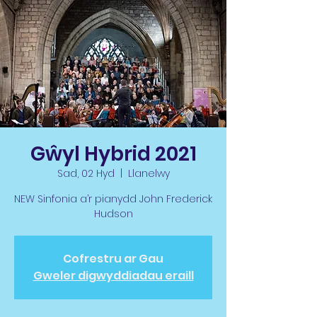
Gŵyl Hybrid 2021
Sad, 02 Hyd
  |  
Llanelwy
NEW Sinfonia a’r pianydd John Frederick
Hudson
Cofrestru ar Gau
Gweler digwyddiadau eraill