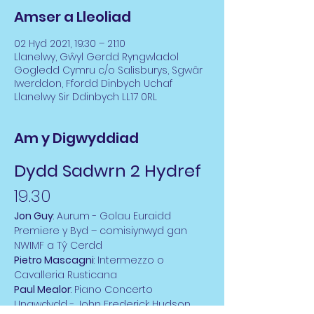
Amser a Lleoliad
02 Hyd 2021, 19:30 – 21:10
Llanelwy, Gŵyl Gerdd Ryngwladol
Gogledd Cymru c/o Salisburys, Sgwâr
Iwerddon, Ffordd Dinbych Uchaf
Llanelwy Sir Ddinbych LL17 0RL
Am y Digwyddiad
Dydd Sadwrn 2 Hydref
19.30
Jon Guy
: Aurum - Golau Euraidd
Premiere y Byd – comisiynwyd gan 
NWIMF a Tŷ Cerdd
Pietro Mascagni
: Intermezzo o 
Cavalleria Rusticana
Paul Mealor
: Piano Concerto
Unawdydd - John Frederick Hudson