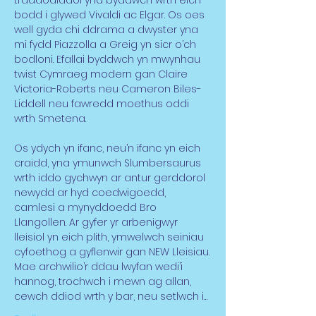
traddodiadol yna byddwch wrth eich 
bodd i glywed Vivaldi ac Elgar. Os oes 
well gyda chi ddrama a dwyster yna 
mi fydd Piazzolla a Greig yn sicr o’ch 
bodloni. Efallai byddwch yn mwynhau 
twist Cymraeg modern gan Claire 
Victoria-Roberts neu Cameron Biles-
Liddell neu fawredd moethus oddi 
wrth Smetena.
Os ydych yn ifanc, neu’n ifanc yn eich 
craidd, yna ymunwch Slumbersaurus 
wrth iddo gychwyn ar antur gerddorol 
newydd ar hyd coedwigoedd, 
camlesi a mynyddoedd Bro 
Llangollen. Ar gyfer yr arbenigwyr 
lleisiol yn eich plith, ymwelwch seiniau 
cyfoethog a gyflenwir gan NEW Lleisiau.
Mae archwilio’r ddau lwyfan wedi’i 
hannog, trochwch i mewn ag allan, 
cewch ddiod wrth y bar, neu setlwch i…