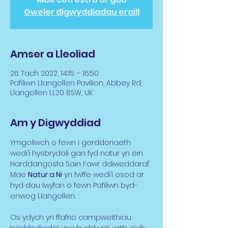
Gweler digwyddiadau eraill
Amser a Lleoliad
26 Tach 2022, 14:15 – 16:50
Pafiliwn Llangollen Pavilion, Abbey Rd,
Llangollen LL20 8SW, UK
Am y Digwyddiad
Ymgollwch o fewn i gerddoriaeth 
wedi’i hysbrydoli gan fyd natur yn ein 
Harddangosfa Sain Fawr ddiweddaraf. 
Mae 
Natur a Ni
 yn fwffe wedi’i osod ar 
hyd dau lwyfan o fewn Pafiliwn byd-
enwog Llangollen.
Os ydych yn ffafrio campweithiau 