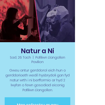
Natur a Ni
Sad, 26 Tach
  |  
Pafiliwn Llangollen
Pavilion
Gweu antur gerddorol eich hun o
gerddoriaeth wedi’i hysbrydoli gan fyd
natur wrth i ni berfformio ar hyd 2
lwyfan o fewn gosodiad eiconig
Pafiliwn Llangollen.
Mae cofrestru ar gau