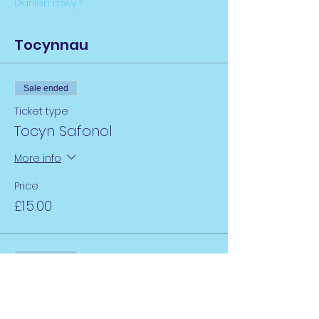
Darllen mwy >
Tocynnau
Sale ended
Ticket type
Tocyn Safonol
More info
Price
£15.00
Sale ended
Ticket type
Tocyn dan 18 oed