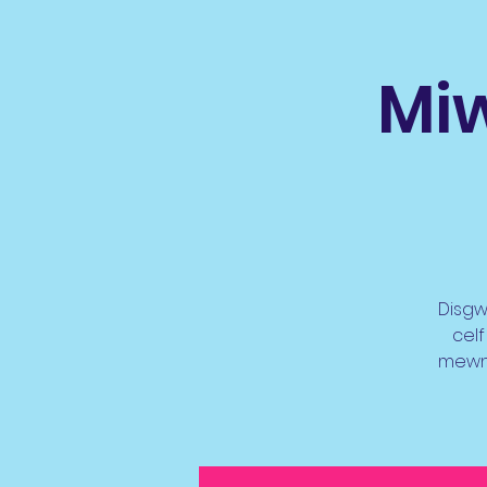
Miw
Disgw
celf
mewn 