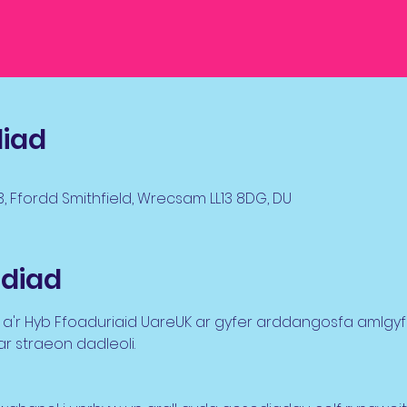
liad
 Ffordd Smithfield, Wrecsam LL13 8DG, DU
diad
a'r Hyb Ffoaduriaid UareUK ar gyfer arddangosfa amlgy
ar straeon dadleoli.