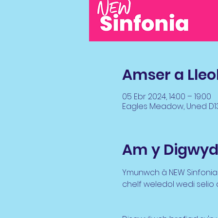
Amser a Lleo
05 Ebr 2024, 14:00 – 19:00
Eagles Meadow, Uned D13,
Am y Digwyd
Ymunwch â NEW Sinfonia 
chelf weledol wedi selio 