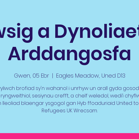
sig a Dynoliae
Arddangosfa
Gwen, 05 Ebr
  |  
Eagles Meadow, Uned D13
yliwch brofiad sy'n wahanol i unrhyw un arall gyda goso
 ryngweithiol, sesiynau crefft, a chelf weledol, wedi’i chyf
lleoliad blaengar ysgogol gan Hyb ffoaduriaid United to 
Refugees UK Wrecsam.