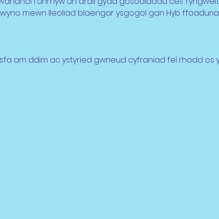
wahanol i unrhyw un arall gyda gosodiadau celf ryngweithi
flwyno mewn lleoliad blaengar ysgogol gan Hyb ffoaduriaid
a am ddim ac ystyried gwneud cyfraniad fel rhodd os yr