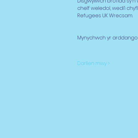
Disgwyliwch brofiad sy'n 
chelf weledol, wedi’i chy
Refugees UK Wrecsam.
Mynychwch yr arddangosf
Darllen mwy >