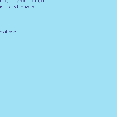
ol, sesiynau crefft, a 
 United to Assist 
 allwch.