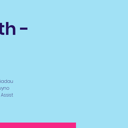
th -
diadau
lwyno
Assist