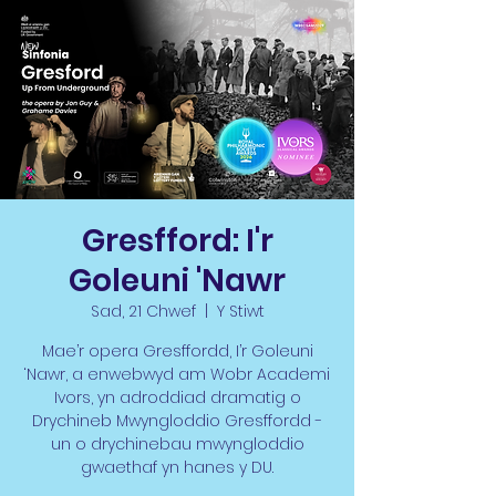
Gresfford: I'r
Goleuni 'Nawr
Sad, 21 Chwef
  |  
Y Stiwt
Mae’r opera Gresffordd, I’r Goleuni
‘Nawr, a enwebwyd am Wobr Academi
Ivors, yn adroddiad dramatig o
Drychineb Mwyngloddio Gresffordd -
un o drychinebau mwyngloddio
gwaethaf yn hanes y DU.