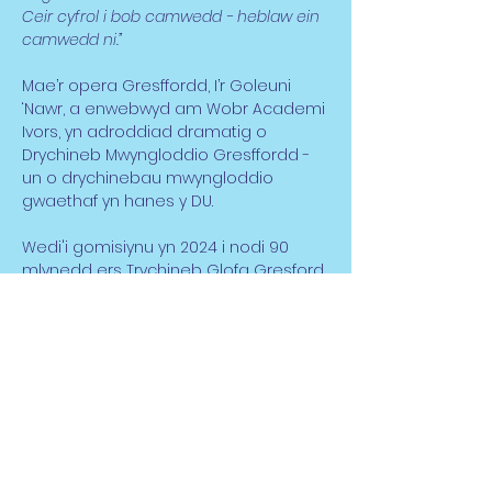
Ceir cyfrol i bob camwedd - heblaw ein 
camwedd ni.” 
Mae’r opera Gresffordd, I’r Goleuni 
‘Nawr, a enwebwyd am Wobr Academi 
Ivors, yn adroddiad dramatig o 
Drychineb Mwyngloddio Gresffordd - 
un o drychinebau mwyngloddio 
gwaethaf yn hanes y DU. 
Wedi'i gomisiynu yn 2024 i nodi 90 
mlynedd ers Trychineb Glofa Gresford 
a chymerodd bywydau 266 o bobl, 
pwrpas yr Opera yw gwarantu na fydd 
stori Gresford byth yn cael ei 
hanghofio. Yn 1934, dinistriodd y 
ffrwydrad gymuned leol Gresford a 
gadawodd greithiau emosiynol a 
chorfforol ar ardal gyfagos Wrecsam 
am genedlaethau.