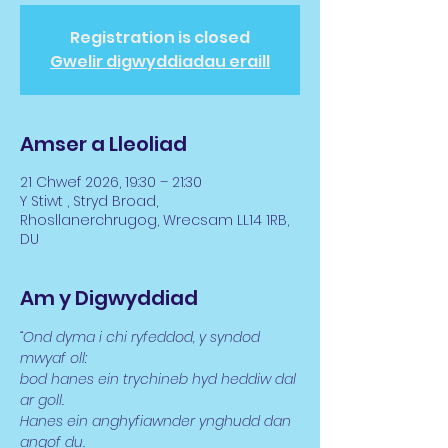
Registration is closed
Gwelir digwyddiadau eraill
Amser a Lleoliad
21 Chwef 2026, 19:30 – 21:30
Y Stiwt , Stryd Broad,
Rhosllanerchrugog, Wrecsam LL14 1RB,
DU
Am y Digwyddiad
“Ond dyma i chi ryfeddod, y syndod 
mwyaf oll:
bod hanes ein trychineb hyd heddiw dal 
ar goll.
Hanes ein anghyfiawnder ynghudd dan 
angof du.