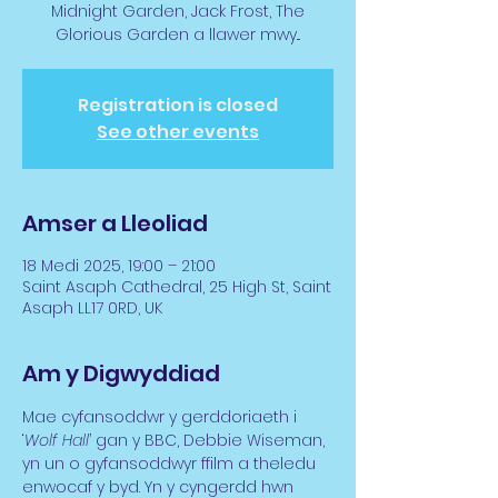
Midnight Garden, Jack Frost, The
Glorious Garden a llawer mwy...
Registration is closed
See other events
Amser a Lleoliad
18 Medi 2025, 19:00 – 21:00
Saint Asaph Cathedral, 25 High St, Saint
Asaph LL17 0RD, UK
Am y Digwyddiad
Mae cyfansoddwr y gerddoriaeth i 
‘
Wolf Hall
’ gan y BBC, Debbie Wiseman, 
yn un o gyfansoddwyr ffilm a theledu 
enwocaf y byd. Yn y cyngerdd hwn 