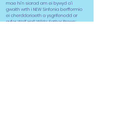
mae hi'n siarad am ei bywyd a'i 
gwaith wrth i NEW Sinfonia berfformio 
ei cherddoriaeth a ysgrifenodd ar 
gyfer 
Wolf Hall; Wilde; Father Brown; 
Tom’s Midnight Garden; Jack Frost; The 
Glorious Garden
 a llawer mwy…
Arweinydd: Rob Guy
Soprano: Tesni Jones
Cyflwynir gan Zeb Soanes a’i 
recordio’n fyw ar gyfer Classic FM
Rhannwch y Digwyddiad
hwn