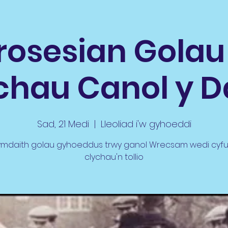
rosesian Golau
chau Canol y D
Sad, 21 Medi
  |  
Lleoliad i'w gyhoeddi
mdaith golau gyhoeddus trwy ganol Wrecsam wedi cyf
clychau'n tollio