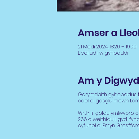
Amser a Lleo
21 Medi 2024, 18:20 – 19:00
Lleoliad i'w gyhoeddi
Am y Digwyd
Gorymdaith gyhoeddus t
cael ei gasglu mewn Lam
Wrth i’r golau ymlwybro
266 o weithiau, i gyd-fyn
cyfunol o ‘Emyn Gresffor