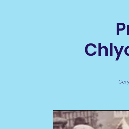
P
Chly
Gory