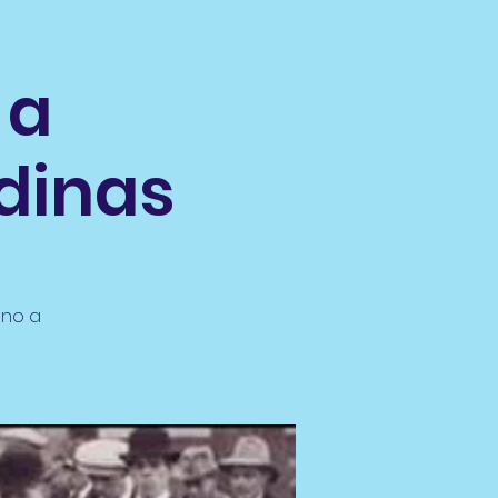
 a
dinas
uno a