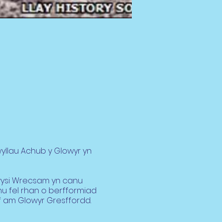
llau Achub y Glowyr yn
lwysi Wrecsam yn canu
nu fel rhan o berfformiad
f am Glowyr Gresffordd.