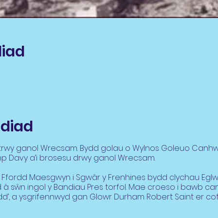
liad
diad
rwy ganol Wrecsam. Bydd golau o Wylnos Goleuo Canhwy
p Davy a’i brosesu drwy ganol Wrecsam.
 o Ffordd Maesgwyn i Sgwâr y Frenhines bydd clychau Eg
d â sŵn ingol y Bandiau Pres torfol. Mae croeso i bawb ca
dd’, a ysgrifennwyd gan Glowr Durham Robert Saint er co