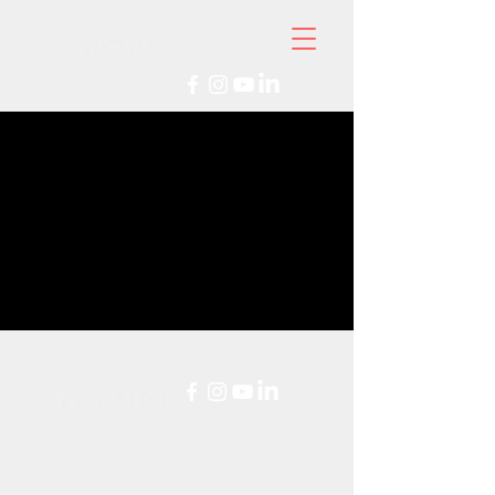
Rhif Elusen:
1192503