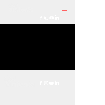
Rhif Elusen:
1192503